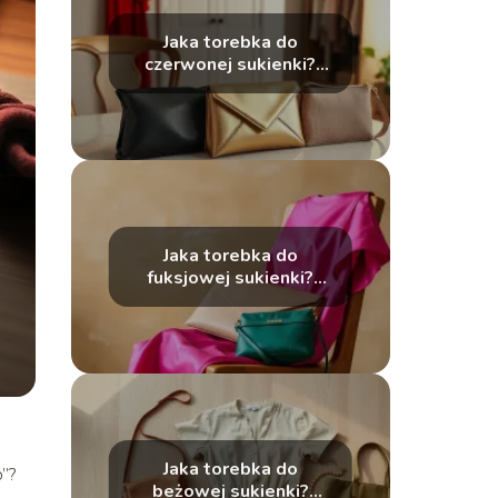
Jaka torebka do
czerwonej sukienki?
Najlepsze propozycje
Jaka torebka do
fuksjowej sukienki?
Porady i stylizacje
Jaka torebka do
o”?
beżowej sukienki?