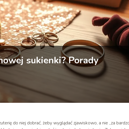
inowej sukienki? Porady
żuterię do niej dobrać, żeby wyglądać zjawiskowo, a nie „za bardz