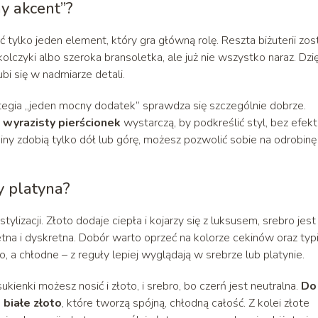
y akcent”?
 tylko jeden element, który gra główną rolę. Reszta biżuterii zos
lczyki albo szeroka bransoletka, ale już nie wszystko naraz. Dzię
bi się w nadmiarze detali.
rategia „jeden mocny dodatek” sprawdza się szczególnie dobrze.
wyrazisty pierścionek
wystarczą, by podkreślić styl, bez efek
kiny zdobią tylko dół lub górę, możesz pozwolić sobie na odrobinę
y platyna?
lizacji. Złoto dodaje ciepła i kojarzy się z luksusem, srebro jest
etna i dyskretna. Dobór warto oprzeć na kolorze cekinów oraz typ
, a chłodne – z reguły lepiej wyglądają w srebrze lub platynie.
ienki możesz nosić i złoto, i srebro, bo czerń jest neutralna.
Do
 białe złoto
, które tworzą spójną, chłodną całość. Z kolei złote