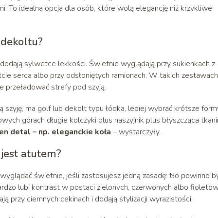
mi. To idealna opcja dla osób, które wolą elegancję niż krzykliwe
 dekoltu?
i dodają sylwetce lekkości. Świetnie wyglądają przy sukienkach z
łcie serca albo przy odsłoniętych ramionach. W takich zestawach
ie przeładować strefy pod szyją.
szyję, ma golf lub dekolt typu łódka, lepiej wybrać krótsze form
wych górach długie kolczyki plus naszyjnik plus błyszcząca tkani
en detal – np. eleganckie koła
– wystarczyły.
 jest atutem?
yglądać świetnie, jeśli zastosujesz jedną zasadę: tło powinno b
ardzo lubi kontrast w postaci zielonych, czerwonych albo fioleto
ją przy ciemnych cekinach i dodają stylizacji wyrazistości.