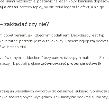
cekinami bezpieczniej postawić na jeden kolor kamienia dopaso
ej o chaos
. Wtedy lepiej, by biżuteria łagodziła efekt, a nie go
– zakładać czy nie?
ym dopełnieniem, jak i zbędnym dodatkiem. Decydujący jest typ
iej biżuterii potrzebujesz w tej okolicy. Czasem najlepszą decyzją
w i bransoletki.
 świetnym „oddechem” przy bardzo iskrzącym materiale. Z kole
 naszyjnik potrafi pięknie
zrównoważyć proporcje sylwetki
i
ardziej uniwersalnych wyborów do cekinowej sukienki. Sprawdza 
ekko zaokrąglonych wycięciach. Taki naszyjnik podkreśla linię szyi,