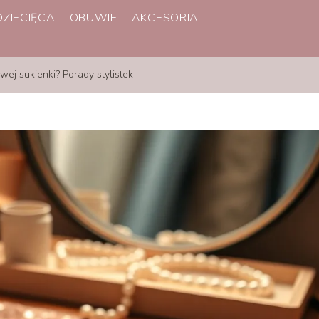
ZIECIĘCA
OBUWIE
AKCESORIA
owej sukienki? Porady stylistek