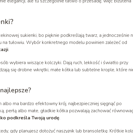
ie elegancji, ale tu szczególnie łatwo o przesadę, więc biżuteria
enki?
kinowej sukienki, bo pięknie podkreślają twarz, a jednocześnie n
łu na tułowiu. Wybór konkretnego modelu powinien zależeć od
azji
.
b wybiera wiszące kolczyki. Dają ruch, lekkość i światło przy
zają się drobne wkrętki, małe kółka lub subtelne krople, które ni
 najlepsze?
h albo ma bardzo efektowny krój, najbezpieczniej sięgnąć po
czką, perłą albo małe, gładkie kółka pozwalają zachować równowa
ylko podkreśla Twoją urodę
.
y, gdy planujesz dołożyć naszyjnik lub bransoletkę. Krótkie kol