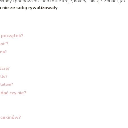
łady i podpowiedzi pod różne kroje, kolory i okazje. Zobacz, jak
 a nie ze sobą rywalizowały
.
a początek?
ent”?
yna?
psze?
ltu?
atutem?
dać czy nie?
o cekinów?