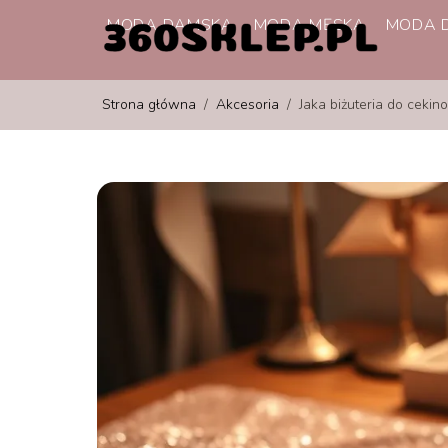
MODA DAMSKA
MODA MĘSKA
MODA D
Strona główna
/
Akcesoria
/
Jaka biżuteria do cekin