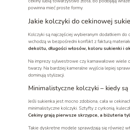
cekiny lubią towarzystwo złota, bo podbijają wrażen
powinna mieć proste formy.
Jakie kolczyki do cekinowej suki
Kolczyki są najczęściej wybieranym dodatkiem do ce
wchodzą w bezpośredni konflikt z fakturą materia
dekoltu, długości włosów, koloru sukienki i ok
Na imprezy sylwestrowe czy karnawałowe wiele osó
twarzy. Na bardziej kameralne wyjścia lepiej sprawd
dominują stylizacji.
Minimalistyczne kolczyki – kiedy są
Jeśli sukienka jest mocno zdobiona, cała w cekinac
minimalistyczne kolczyki. Sztyfty z cyrkonią, kule
Cekiny grają pierwsze skrzypce, a biżuteria t
Takie dyskretne modele sprawdzają się również wted