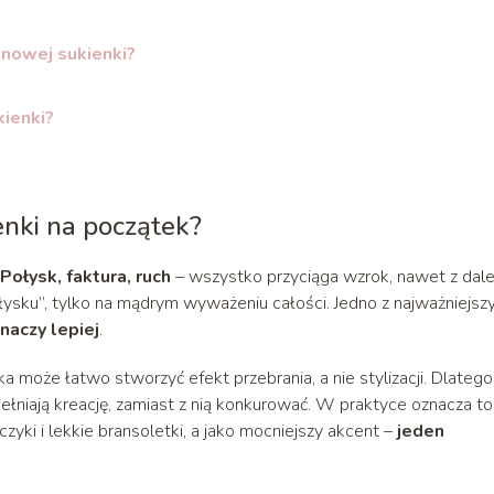
inowej sukienki?
kienki?
enki na początek?
Połysk, faktura, ruch
– wszystko przyciąga wzrok, nawet z dale
błysku”, tylko na mądrym wyważeniu całości. Jedno z najważniejsz
naczy lepiej
.
 może łatwo stworzyć efekt przebrania, a nie stylizacji. Dlatego
pełniają kreację, zamiast z nią konkurować. W praktyce oznacza to
czyki i lekkie bransoletki, a jako mocniejszy akcent –
jeden