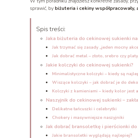
W tym poradniku znajdziesz konkretne zasady, przyk
sprawić, by
biżuteria i cekiny współpracowały,
Spis treści:
Jaka biżuteria do cekinowej sukienki n
Jak trzymać się zasady „jeden mocny akc
Jak dobrać metal – złoto, srebro czy plat
Jakie kolczyki do cekinowej sukienki?
Minimalistyczne kolczyki – kiedy są najle
Wiszące kolczyki – jak dobrać je do deko
Kolczyki z kamieniami – kiedy kolor jest 
Naszyjnik do cekinowej sukienki – zakła
Delikatne łańcuszki i celebrytki
Chokery i masywniejsze naszyjniki
Jak dobrać bransoletkę i pierścionki d
Jakie bransoletki wyglądają najlepiej?