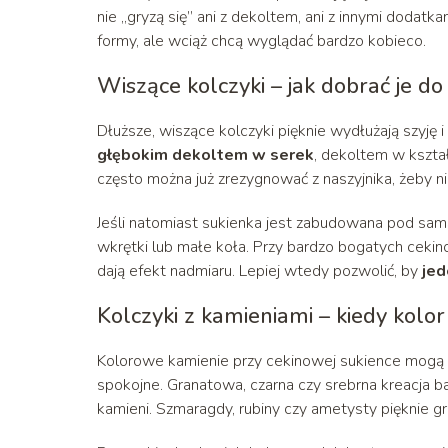
nie „gryzą się” ani z dekoltem, ani z innymi dodatka
formy, ale wciąż chcą wyglądać bardzo kobieco.
Wiszące kolczyki – jak dobrać je do
Dłuższe, wiszące kolczyki pięknie wydłużają szyję 
głębokim dekoltem w serek
, dekoltem w kszta
często można już zrezygnować z naszyjnika, żeby n
Jeśli natomiast sukienka jest zabudowana pod samą 
wkrętki lub małe koła. Przy bardzo bogatych cekino
dają efekt nadmiaru. Lepiej wtedy pozwolić, by
jed
Kolczyki z kamieniami – kiedy kolor
Kolorowe kamienie przy cekinowej sukience mogą w
spokojne. Granatowa, czarna czy srebrna kreacja b
kamieni. Szmaragdy, rubiny czy ametysty pięknie gra