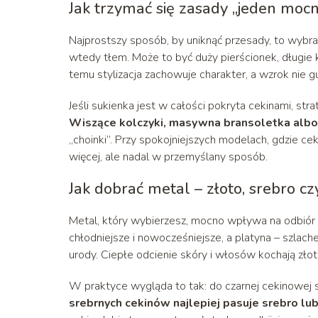
Jak trzymać się zasady „jeden mocn
Najprostszy sposób, by uniknąć przesady, to wybrać
wtedy tłem. Może to być duży pierścionek, długie ko
temu stylizacja zachowuje charakter, a wzrok nie gu
Jeśli sukienka jest w całości pokryta cekinami, st
Wiszące kolczyki, masywna bransoletka albo 
„choinki”. Przy spokojniejszych modelach, gdzie ce
więcej, ale nadal w przemyślany sposób.
Jak dobrać metal – złoto, srebro cz
Metal, który wybierzesz, mocno wpływa na odbiór sty
chłodniejsze i nowocześniejsze, a platyna – szlach
urody. Ciepłe odcienie skóry i włosów kochają złoto
W praktyce wygląda to tak: do czarnej cekinowej suk
srebrnych cekinów najlepiej pasuje srebro lub