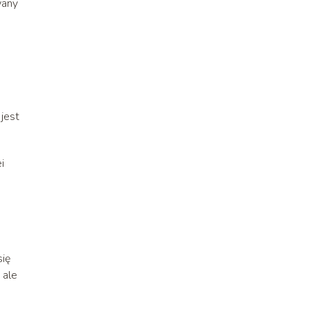
wany
 jest
i
się
 ale