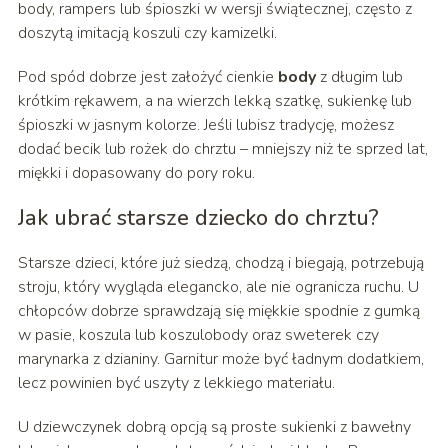
body, rampers lub śpioszki w wersji świątecznej, często z
doszytą imitacją koszuli czy kamizelki.
Pod spód dobrze jest założyć cienkie
body
z długim lub
krótkim rękawem, a na wierzch lekką szatkę, sukienkę lub
śpioszki w jasnym kolorze. Jeśli lubisz tradycję, możesz
dodać becik lub rożek do chrztu – mniejszy niż te sprzed lat,
miękki i dopasowany do pory roku.
Jak ubrać starsze dziecko do chrztu?
Starsze dzieci, które już siedzą, chodzą i biegają, potrzebują
stroju, który wygląda elegancko, ale nie ogranicza ruchu. U
chłopców dobrze sprawdzają się miękkie spodnie z gumką
w pasie, koszula lub koszulobody oraz sweterek czy
marynarka z dzianiny. Garnitur może być ładnym dodatkiem,
lecz powinien być uszyty z lekkiego materiału.
U dziewczynek dobrą opcją są proste sukienki z bawełny