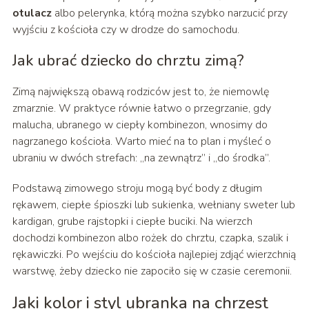
otulacz
albo pelerynka, którą można szybko narzucić przy
wyjściu z kościoła czy w drodze do samochodu.
Jak ubrać dziecko do chrztu zimą?
Zimą największą obawą rodziców jest to, że niemowlę
zmarznie. W praktyce równie łatwo o przegrzanie, gdy
malucha, ubranego w ciepły kombinezon, wnosimy do
nagrzanego kościoła. Warto mieć na to plan i myśleć o
ubraniu w dwóch strefach: „na zewnątrz” i „do środka”.
Podstawą zimowego stroju mogą być body z długim
rękawem, ciepłe śpioszki lub sukienka, wełniany sweter lub
kardigan, grube rajstopki i ciepłe buciki. Na wierzch
dochodzi kombinezon albo rożek do chrztu, czapka, szalik i
rękawiczki. Po wejściu do kościoła najlepiej zdjąć wierzchnią
warstwę, żeby dziecko nie zapociło się w czasie ceremonii.
Jaki kolor i styl ubranka na chrzest