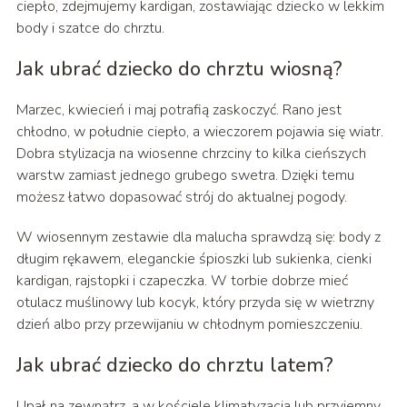
ciepło, zdejmujemy kardigan, zostawiając dziecko w lekkim
body i szatce do chrztu.
Jak ubrać dziecko do chrztu wiosną?
Marzec, kwiecień i maj potrafią zaskoczyć. Rano jest
chłodno, w południe ciepło, a wieczorem pojawia się wiatr.
Dobra stylizacja na wiosenne chrzciny to kilka cieńszych
warstw zamiast jednego grubego swetra. Dzięki temu
możesz łatwo dopasować strój do aktualnej pogody.
W wiosennym zestawie dla malucha sprawdzą się: body z
długim rękawem, eleganckie śpioszki lub sukienka, cienki
kardigan, rajstopki i czapeczka. W torbie dobrze mieć
otulacz muślinowy lub kocyk, który przyda się w wietrzny
dzień albo przy przewijaniu w chłodnym pomieszczeniu.
Jak ubrać dziecko do chrztu latem?
Upał na zewnątrz, a w kościele klimatyzacja lub przyjemny