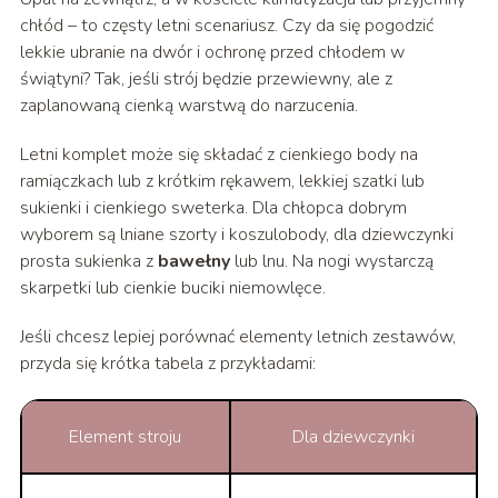
chłód – to częsty letni scenariusz. Czy da się pogodzić
lekkie ubranie na dwór i ochronę przed chłodem w
świątyni? Tak, jeśli strój będzie przewiewny, ale z
zaplanowaną cienką warstwą do narzucenia.
Letni komplet może się składać z cienkiego body na
ramiączkach lub z krótkim rękawem, lekkiej szatki lub
sukienki i cienkiego sweterka. Dla chłopca dobrym
wyborem są lniane szorty i koszulobody, dla dziewczynki
prosta sukienka z
bawełny
lub lnu. Na nogi wystarczą
skarpetki lub cienkie buciki niemowlęce.
Jeśli chcesz lepiej porównać elementy letnich zestawów,
przyda się krótka tabela z przykładami:
Element stroju
Dla dziewczynki