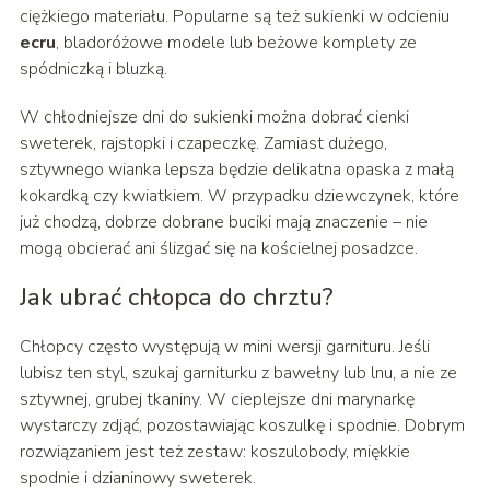
ciężkiego materiału. Popularne są też sukienki w odcieniu
ecru
, bladoróżowe modele lub beżowe komplety ze
spódniczką i bluzką.
W chłodniejsze dni do sukienki można dobrać cienki
sweterek, rajstopki i czapeczkę. Zamiast dużego,
sztywnego wianka lepsza będzie delikatna opaska z małą
kokardką czy kwiatkiem. W przypadku dziewczynek, które
już chodzą, dobrze dobrane buciki mają znaczenie – nie
mogą obcierać ani ślizgać się na kościelnej posadzce.
Jak ubrać chłopca do chrztu?
Chłopcy często występują w mini wersji garnituru. Jeśli
lubisz ten styl, szukaj garniturku z bawełny lub lnu, a nie ze
sztywnej, grubej tkaniny. W cieplejsze dni marynarkę
wystarczy zdjąć, pozostawiając koszulkę i spodnie. Dobrym
rozwiązaniem jest też zestaw: koszulobody, miękkie
spodnie i dzianinowy sweterek.