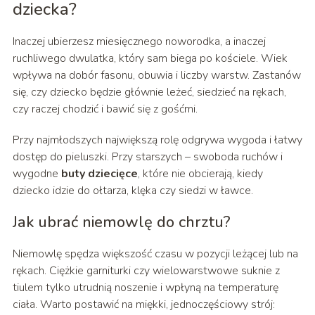
dziecka?
Inaczej ubierzesz miesięcznego noworodka, a inaczej
ruchliwego dwulatka, który sam biega po kościele. Wiek
wpływa na dobór fasonu, obuwia i liczby warstw. Zastanów
się, czy dziecko będzie głównie leżeć, siedzieć na rękach,
czy raczej chodzić i bawić się z gośćmi.
Przy najmłodszych największą rolę odgrywa wygoda i łatwy
dostęp do pieluszki. Przy starszych – swoboda ruchów i
wygodne
buty dziecięce
, które nie obcierają, kiedy
dziecko idzie do ołtarza, klęka czy siedzi w ławce.
Jak ubrać niemowlę do chrztu?
Niemowlę spędza większość czasu w pozycji leżącej lub na
rękach. Ciężkie garniturki czy wielowarstwowe suknie z
tiulem tylko utrudnią noszenie i wpłyną na temperaturę
ciała. Warto postawić na miękki, jednoczęściowy strój: