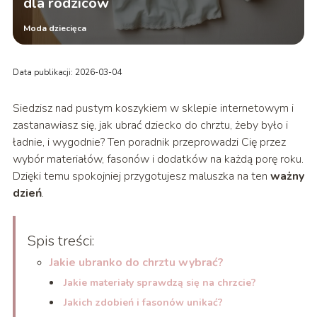
dla rodziców
Moda dziecięca
Data publikacji: 2026-03-04
Siedzisz nad pustym koszykiem w sklepie internetowym i
zastanawiasz się, jak ubrać dziecko do chrztu, żeby było i
ładnie, i wygodnie? Ten poradnik przeprowadzi Cię przez
wybór materiałów, fasonów i dodatków na każdą porę roku.
Dzięki temu spokojniej przygotujesz maluszka na ten
ważny
dzień
.
Spis treści:
Jakie ubranko do chrztu wybrać?
Jakie materiały sprawdzą się na chrzcie?
Jakich zdobień i fasonów unikać?