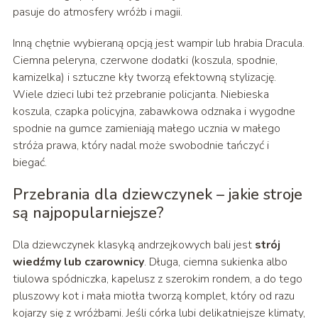
pasuje do atmosfery wróżb i magii.
Inną chętnie wybieraną opcją jest wampir lub hrabia Dracula.
Ciemna peleryna, czerwone dodatki (koszula, spodnie,
kamizelka) i sztuczne kły tworzą efektowną stylizację.
Wiele dzieci lubi też przebranie policjanta. Niebieska
koszula, czapka policyjna, zabawkowa odznaka i wygodne
spodnie na gumce zamieniają małego ucznia w małego
stróża prawa, który nadal może swobodnie tańczyć i
biegać.
Przebrania dla dziewczynek – jakie stroje
są najpopularniejsze?
Dla dziewczynek klasyką andrzejkowych bali jest
strój
wiedźmy lub czarownicy
. Długa, ciemna sukienka albo
tiulowa spódniczka, kapelusz z szerokim rondem, a do tego
pluszowy kot i mała miotła tworzą komplet, który od razu
kojarzy się z wróżbami. Jeśli córka lubi delikatniejsze klimaty,