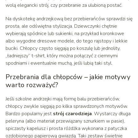
wolą elegancki strój, czy przebranie za ulubioną postać.
Na dyskotekę andrzejkową bez przebierańców sprawdzi się
prosta, ale odświętna stylizacja. Dziewczynki chętnie
wybierają spódnice lub sukienki, na przykład koronkowe
albo wygodne dresowe modele, do tego rajstopy i lekkie
buciki. Chłopcy często sięgają po koszulę lub jednolity,
„ładniejszy” t-shirt, który można połączyć z ciemnymi
spodniami i ewentualnie muchą, jeśli lubią taki styl.
Przebrania dla chłopców – jakie motywy
warto rozważyć?
Jeśli szkolne andrzejki mają formę balu przebierańców,
chłopcy zwykle sięgają po kilka sprawdzonych motywów.
Bardzo popularny jest
strój czarodzieja
. Wystarczy długa
peleryna (albo materiał przewiązany sznurkiem w pasie),
spiczasty kapelusz i prosta różdżka wykonana z patyczka
ozdobionego papierową gwiazdą. Taki zestaw świetnie