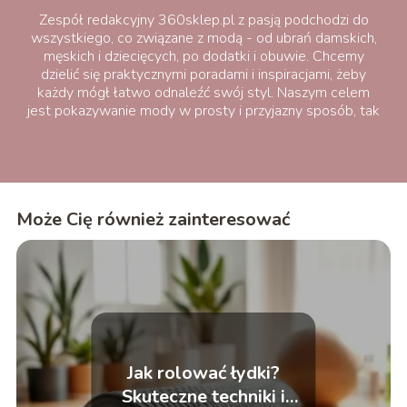
Zespół redakcyjny 360sklep.pl z pasją podchodzi do
wszystkiego, co związane z modą - od ubrań damskich,
męskich i dziecięcych, po dodatki i obuwie. Chcemy
dzielić się praktycznymi poradami i inspiracjami, żeby
każdy mógł łatwo odnaleźć swój styl. Naszym celem
jest pokazywanie mody w prosty i przyjazny sposób, tak
aby była bliska każdemu.
Może Cię również zainteresować
Jak rolować łydki?
Skuteczne techniki i