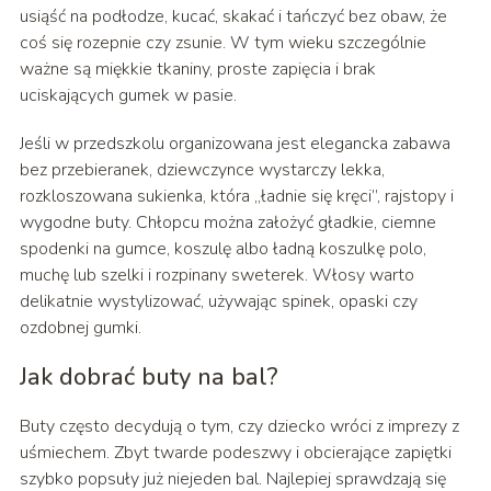
usiąść na podłodze, kucać, skakać i tańczyć bez obaw, że
coś się rozepnie czy zsunie. W tym wieku szczególnie
ważne są miękkie tkaniny, proste zapięcia i brak
uciskających gumek w pasie.
Jeśli w przedszkolu organizowana jest elegancka zabawa
bez przebieranek, dziewczynce wystarczy lekka,
rozkloszowana sukienka, która „ładnie się kręci”, rajstopy i
wygodne buty. Chłopcu można założyć gładkie, ciemne
spodenki na gumce, koszulę albo ładną koszulkę polo,
muchę lub szelki i rozpinany sweterek. Włosy warto
delikatnie wystylizować, używając spinek, opaski czy
ozdobnej gumki.
Jak dobrać buty na bal?
Buty często decydują o tym, czy dziecko wróci z imprezy z
uśmiechem. Zbyt twarde podeszwy i obcierające zapiętki
szybko popsuły już niejeden bal. Najlepiej sprawdzają się