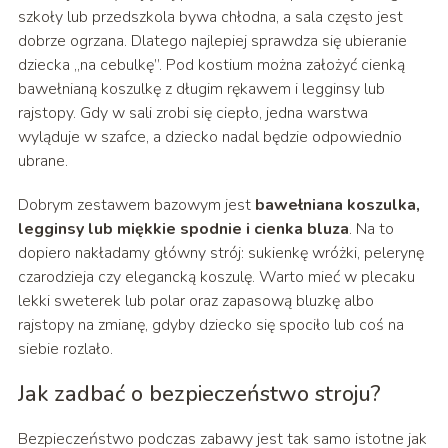
szkoły lub przedszkola bywa chłodna, a sala często jest
dobrze ogrzana. Dlatego najlepiej sprawdza się ubieranie
dziecka „na cebulkę”. Pod kostium można założyć cienką
bawełnianą koszulkę z długim rękawem i legginsy lub
rajstopy. Gdy w sali zrobi się ciepło, jedna warstwa
wyląduje w szafce, a dziecko nadal będzie odpowiednio
ubrane.
Dobrym zestawem bazowym jest
bawełniana koszulka,
legginsy lub miękkie spodnie i cienka bluza
. Na to
dopiero nakładamy główny strój: sukienkę wróżki, pelerynę
czarodzieja czy elegancką koszulę. Warto mieć w plecaku
lekki sweterek lub polar oraz zapasową bluzkę albo
rajstopy na zmianę, gdyby dziecko się spociło lub coś na
siebie rozlało.
Jak zadbać o bezpieczeństwo stroju?
Bezpieczeństwo podczas zabawy jest tak samo istotne jak