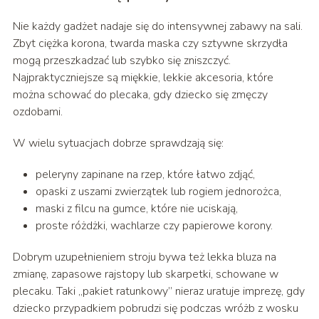
Nie każdy gadżet nadaje się do intensywnej zabawy na sali.
Zbyt ciężka korona, twarda maska czy sztywne skrzydła
mogą przeszkadzać lub szybko się zniszczyć.
Najpraktyczniejsze są miękkie, lekkie akcesoria, które
można schować do plecaka, gdy dziecko się zmęczy
ozdobami.
W wielu sytuacjach dobrze sprawdzają się:
peleryny zapinane na rzep, które łatwo zdjąć,
opaski z uszami zwierzątek lub rogiem jednorożca,
maski z filcu na gumce, które nie uciskają,
proste różdżki, wachlarze czy papierowe korony.
Dobrym uzupełnieniem stroju bywa też lekka bluza na
zmianę, zapasowe rajstopy lub skarpetki, schowane w
plecaku. Taki „pakiet ratunkowy” nieraz uratuje imprezę, gdy
dziecko przypadkiem pobrudzi się podczas wróżb z wosku