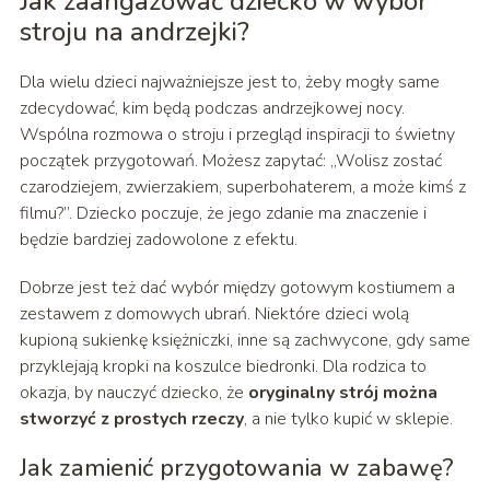
Jak zaangażować dziecko w wybór
stroju na andrzejki?
Dla wielu dzieci najważniejsze jest to, żeby mogły same
zdecydować, kim będą podczas andrzejkowej nocy.
Wspólna rozmowa o stroju i przegląd inspiracji to świetny
początek przygotowań. Możesz zapytać: „Wolisz zostać
czarodziejem, zwierzakiem, superbohaterem, a może kimś z
filmu?”. Dziecko poczuje, że jego zdanie ma znaczenie i
będzie bardziej zadowolone z efektu.
Dobrze jest też dać wybór między gotowym kostiumem a
zestawem z domowych ubrań. Niektóre dzieci wolą
kupioną sukienkę księżniczki, inne są zachwycone, gdy same
przyklejają kropki na koszulce biedronki. Dla rodzica to
okazja, by nauczyć dziecko, że
oryginalny strój można
stworzyć z prostych rzeczy
, a nie tylko kupić w sklepie.
Jak zamienić przygotowania w zabawę?