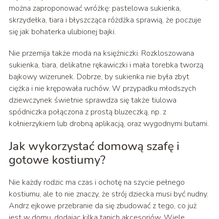
można zaproponować wróżkę: pastelowa sukienka,
skrzydełka, tiara i błyszcząca różdżka sprawią, że poczuje
się jak bohaterka ulubionej bajki.
Nie przemija także moda na księżniczki. Rozkloszowana
sukienka, tiara, delikatne rękawiczki i mała torebka tworzą
bajkowy wizerunek. Dobrze, by sukienka nie była zbyt
ciężka i nie krępowała ruchów. W przypadku młodszych
dziewczynek świetnie sprawdza się także tiulowa
spódniczka połączona z prostą bluzeczką, np. z
kołnierzykiem lub drobną aplikacją, oraz wygodnymi butami.
Jak wykorzystać domową szafę i
gotowe kostiumy?
Nie każdy rodzic ma czas i ochotę na szycie pełnego
kostiumu, ale to nie znaczy, że strój dziecka musi być nudny.
Andrz ejkowe przebranie da się zbudować z tego, co już
jest w domu, dodając kilka tanich akcesoriów. Wiele